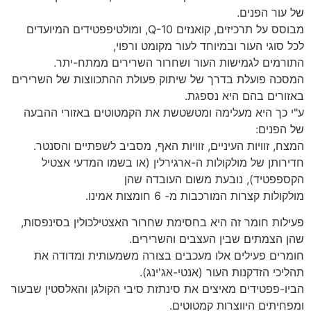
של עור הפנים.
מבוסס על תרכיזים, קואנזים Q-10, ומולטיפפטידים המיועדים
לכל סוגי העור ובמיוחד לעור מקומט ורפוי,
התורמים לגמישות העור ושחרור השרירים ממתח-יתר.
המסכה פועלת בדרך של שיתוק פעולת ההתכווצות של השרירים
באזורים בהם היא נספגת.
ע"י כך היא מעלימה ומטשטשת את הקמטוטים באזורי ההבעה
של הפנים:
המצח, זוויות העיניים, זוויות האף, מסביב לשפתיים והסנטר.
חדירותן של מולקולות ה-ארגירלין (או בשמו המדעי אצטיל
הקספפטיד), נובעת משום העובדה שהן
מולקולות קצרות המורכבות מ- 6 חומצות אמינו.
פעילות חומר זה היא בחסימת שחרור האצטילכולין בסינפסות,
שהן הצמתים שבין העצבים והשרירים.
חומרים פעילים אלו מעכבים בצורה משמעותית ומדודה את
תהליכי הזדקנות העור (אנטי-אג'ינג).
הביו-פפטידים מאיצים את סינתזת סיבי הקולגן והאלסטין שבעור
ומפחיתים היווצרות קמטוטים.