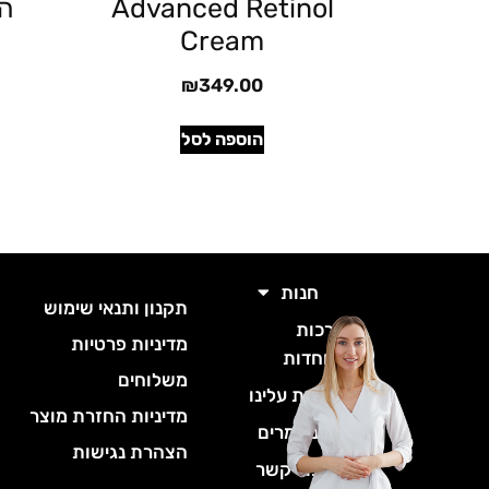
Advanced Retinol
ה
Cream
₪
349.00
הוספה לסל
חנות
תקנון ותנאי שימוש
ס
ערכות
מדיניות פרטיות
ס
מיוחדות
משלוחים
ס
קצת עלינו
ס
מדיניות החזרת מוצר
מאמרים
ס
הצהרת נגישות
צור קשר