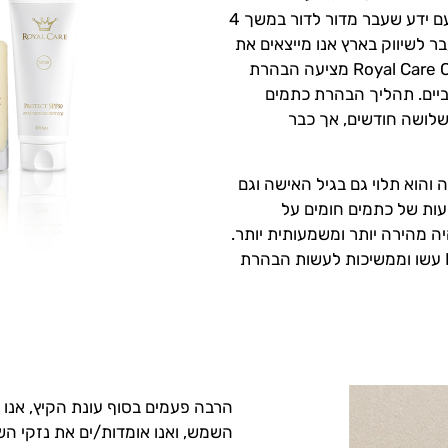
בתחום תמרוקים וקוסמטיקה בתור עסק משפחתי עם ידע שעבר מדור לדור במשך 4
בר לשיווק בארץ אנו מייצאים את
המוצרים למספר רב של מדינות בחו”ל. Royal Care Cosmetics מציעה הבהרת
יים. תהליך הבהרת כתמים
שלושה חודשים, אך כבר
הוא תלוי גם בגיל האישה וגם
ות של כתמים חומים על
יה מהירה יותר ומשמעותית יותר.
אלפי לקוחות מרוצות של Royal Care Cosmetics עשו וממשיכות לעשות הבהרת
הרבה פעמים בסוף עונת הקיץ, אנו
השמש, ואנו אומדות/ים את נזקי הש