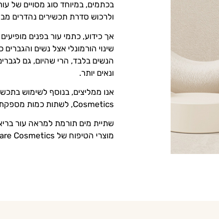
בכתמים, במיוחד סוג מסויים של עו
ולרכוש סדרת תכשירים נהדרים מבית yal Care Cosmetics
אך כידוע, כתמי עור בפנים מופיעי
שינוי הורמונלי אצל נשים והגברים 
הנשים בלבד, הרי שהיום, גם לגברי
ונאים יותר.
Cosmetics, לשתות כמות מספקת של מים ולהקפיד על תזונה נכונה.
שתיית מים תורמת למראה עור בריא י
מוצרי הטיפוח של Royal Care Cosmetics עורכן/ם יראה צעיר, רענן ובריא יותר.